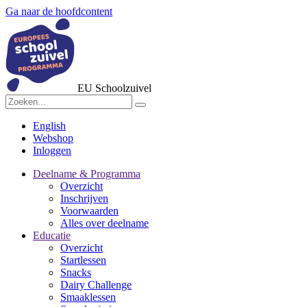
Ga naar de hoofdcontent
EU Schoolzuivel
English
Webshop
Inloggen
Deelname & Programma
Overzicht
Inschrijven
Voorwaarden
Alles over deelname
Educatie
Overzicht
Startlessen
Snacks
Dairy Challenge
Smaaklessen