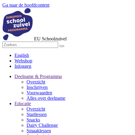
Ga naar de hoofdcontent
EU Schoolzuivel
English
Webshop
Inloggen
Deelname & Programma
Overzicht
Inschrijven
Voorwaarden
Alles over deelname
Educatie
Overzicht
Startlessen
Snacks
Dairy Challenge
Smaaklessen