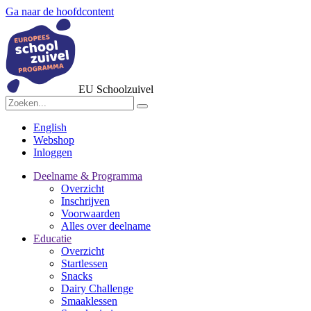
Ga naar de hoofdcontent
EU Schoolzuivel
English
Webshop
Inloggen
Deelname & Programma
Overzicht
Inschrijven
Voorwaarden
Alles over deelname
Educatie
Overzicht
Startlessen
Snacks
Dairy Challenge
Smaaklessen