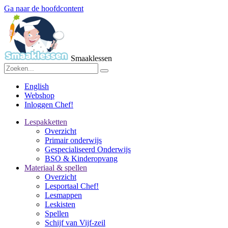
Ga naar de hoofdcontent
Smaaklessen
English
Webshop
Inloggen Chef!
Lespakketten
Overzicht
Primair onderwijs
Gespecialiseerd Onderwijs
BSO & Kinderopvang
Materiaal & spellen
Overzicht
Lesportaal Chef!
Lesmappen
Leskisten
Spellen
Schijf van Vijf-zeil