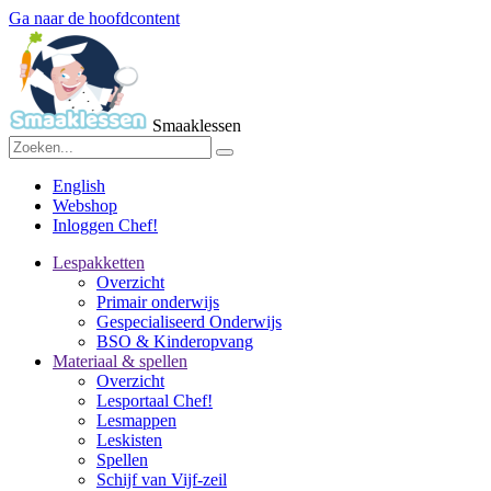
Ga naar de hoofdcontent
Smaaklessen
English
Webshop
Inloggen Chef!
Lespakketten
Overzicht
Primair onderwijs
Gespecialiseerd Onderwijs
BSO & Kinderopvang
Materiaal & spellen
Overzicht
Lesportaal Chef!
Lesmappen
Leskisten
Spellen
Schijf van Vijf-zeil