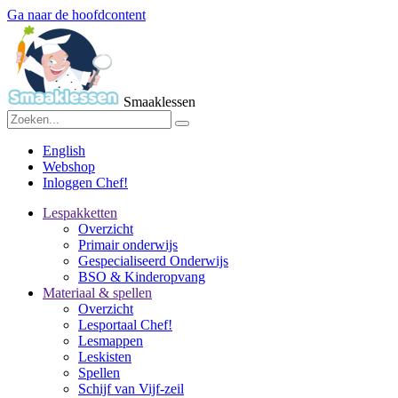
Ga naar de hoofdcontent
Smaaklessen
English
Webshop
Inloggen Chef!
Lespakketten
Overzicht
Primair onderwijs
Gespecialiseerd Onderwijs
BSO & Kinderopvang
Materiaal & spellen
Overzicht
Lesportaal Chef!
Lesmappen
Leskisten
Spellen
Schijf van Vijf-zeil